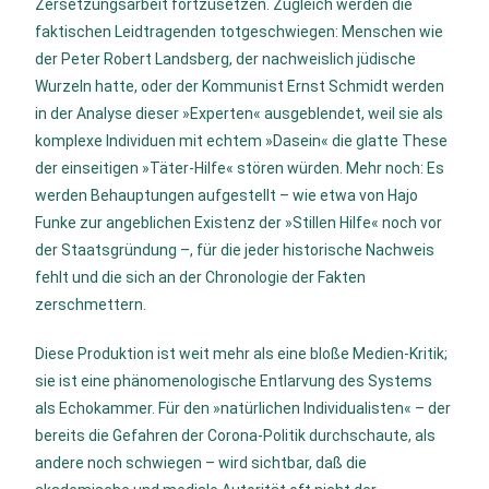
Zersetzungsarbeit fortzusetzen
.
Zugleich werden die
faktischen Leidtragenden totgeschwiegen: Menschen wie
der
Peter Robert Landsberg, der nachweislich jüdische
Wurzeln hatte,
oder der Kommunist
Ernst Schmidt
werden
in der Analyse dieser »Experten« ausgeblendet, weil sie als
komplexe Individuen mit echtem »Dasein« die glatte These
der einseitigen »Täter-Hilfe« stören würden
.
Mehr noch: Es
werden Behauptungen aufgestellt – wie etwa von
Hajo
Funke
zur angeblichen Existenz der »Stillen Hilfe« noch vor
der Staatsgründung –, für die jeder historische Nachweis
fehlt und die sich an der Chronologie der Fakten
zerschmettern
.
Diese Produktion ist weit mehr als eine bloße Medien-Kritik;
sie ist eine phänomenologische Entlarvung des Systems
als Echokammer
.
Für den »natürlichen Individualisten« – der
bereits die Gefahren der Corona-Politik durchschaute, als
andere noch schwiegen
– wird sichtbar, daß die