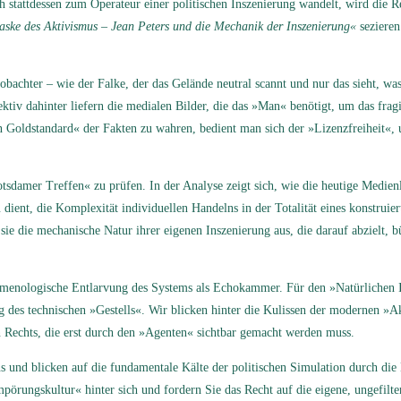
stattdessen zum Operateur einer politischen Inszenierung wandelt, wird die Rea
ske des Aktivismus – Jean Peters und die Mechanik der Inszenierung«
sezieren
bachter – wie der Falke, der das Gelände neutral scannt und nur das sieht, was 
ektiv dahinter liefern die medialen Bilder, die das »Man« benötigt, um das frag
gen Goldstandard« der Fakten zu wahren, bedient man sich der »Lizenzfreiheit
tsdamer Treffen« zu prüfen. In der Analyse zeigt sich, wie die heutige Medienl
ient, die Komplexität individuellen Handelns in der Totalität eines konstruie
e die mechanische Natur ihrer eigenen Inszenierung aus, die darauf abzielt, b
änomenologische Entlarvung des Systems als Echokammer. Für den »Natürlichen I
ung des technischen »Gestells«. Wir blicken hinter die Kulissen der modernen 
on Rechts, die erst durch den »Agenten« sichtbar gemacht werden muss.
s und blicken auf die fundamentale Kälte der politischen Simulation durch die
mpörungskultur« hinter sich und fordern Sie das Recht auf die eigene, ungefilte