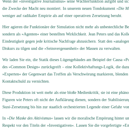
Wenn der »investigative Journalismus« seine Wächterfunktion aufgibt und sich 
die Zwecke der Macht neu montiert. In unserem neuen Tondokument
»Die Ma
weniger auf radikaler Empirie als auf einer operativen Zersetzung beruht.
Hier agieren die Funktionäre der Simulation nicht mehr als unbestechliche Beo
sondern als »Agenten« einer bestellten Wirklichkeit. Jean Peters und das Koll
Eindeutigkeit gegen jede kritische Nachfrage abzusichern. Statt den »analo
Diskurs zu tilgen und die »Seinsvergessenheit« der Massen zu verwalten.
Wir laden Sie ein, die Statik dieses Lügengebäudes am Beispiel der Causa »Po
des »Common Design« zurückgreift – eine Kollektivhaftungs-Logik, die dazu d
»Experten« der Gegenwart das Treffen als Verschwörung markieren, blenden si
Kontaktschuld zu vernichten.
Diese Produktion ist weit mehr als eine bloße Medienkritik; sie ist eine ph
Figuren wie Peters oft nicht der Aufklärung dienen, sondern der Stabilisier
Stasi
-Zersetzung bis hin zur staatlich orchestrierten Legende einer Gefahr v
In
»Die Maske des Aktivismus«
lassen wir die moralische Empörung hinter un
Respekt vor den Titeln der »Investigativen«. Lassen Sie die vorgefertigte »E