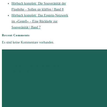
Hörbuch komplett: Die Souveränität der
Flughöhe – Sollen sie kläffen | Band 8
Hörbuch komplett: Das Epstein-Netzwerk
im »Gestell« – Eine Rückkehr zur
Souveränität | Band 7
Recent Comments
Es sind keine Kommentare vorhanden.
Rechtliches
Impressum
Allgemeine Geschäftsbedingungen
Datenschutz
CryptoArchive
Startseite
Projekte
Kontakt