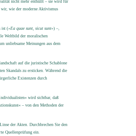
lität nicht mehr enthüllt – sie wird für
 wir, wie der moderne Aktivismus
ist (
»Ea quae sunt, sicut sunt«
) –,
ile Weltbild der moralischen
«, um unliebsame Meinungen aus dem
andschaft auf die juristische Schablone
rten Skandals zu ersticken. Während die
ürgerliche Existenzen durch
ndividualisten« wird sichtbar, daß
»Aktionskunst« – von den Methoden der
 Linse der Akten. Durchbrechen Sie den
rte Quellenprüfung ein.