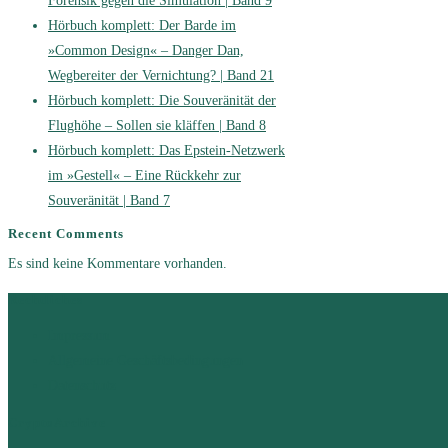
Forensik gegen die Simulation | Band 9
Hörbuch komplett: Der Barde im
»Common Design« – Danger Dan,
Wegbereiter der Vernichtung? | Band 21
Hörbuch komplett: Die Souveränität der
Flughöhe – Sollen sie kläffen | Band 8
Hörbuch komplett: Das Epstein-Netzwerk
im »Gestell« – Eine Rückkehr zur
Souveränität | Band 7
Recent Comments
Es sind keine Kommentare vorhanden.
Rechtliches
Impressum
Allgemeine Geschäftsbedingungen
Datenschutz
CryptoArchive