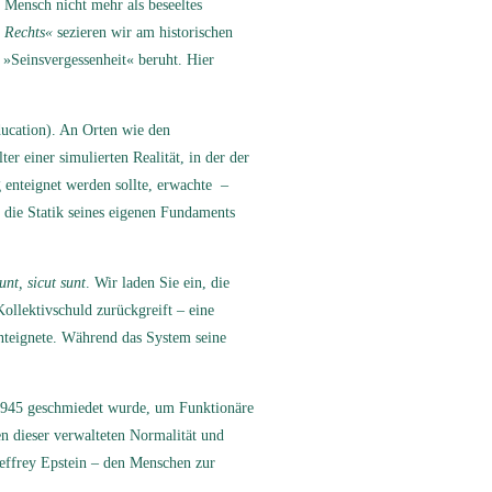
 Mensch nicht mehr als beseeltes
 Rechts«
sezieren wir am historischen
 »Seinsvergessenheit« beruht. Hier
ucation). An Orten wie den
r einer simulierten Realität, in der der
 enteignet werden sollte, erwachte –
e die Statik seines eigenen Fundaments
nt, sicut sunt
. Wir laden Sie ein, die
Kollektivschuld zurückgreift – eine
enteignete. Während das System seine
h 1945 geschmiedet wurde, um Funktionäre
en dieser verwalteten Normalität und
effrey Epstein – den Menschen zur