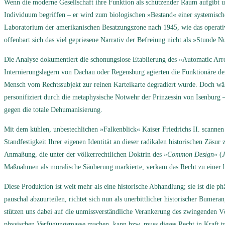
Wenn die moderne Gesellschaft ihre Funktion als schützender Raum aufgibt un
Individuum begriffen – er wird zum biologischen »Bestand« einer systemis
Laboratorium der amerikanischen Besatzungszone nach 1945, wie das operative
offenbart sich das viel gepriesene Narrativ der Befreiung nicht als »Stunde 
Die Analyse dokumentiert die schonungslose Etablierung des »Automatic Arr
Internierungslagern von Dachau oder Regensburg agierten die Funktionäre der 
Mensch vom Rechtssubjekt zur reinen Karteikarte degradiert wurde. Doch währ
personifiziert durch die metaphysische Notwehr der Prinzessin von Isenburg –
gegen die totale Dehumanisierung.
Mit dem kühlen, unbestechlichen »Falkenblick« Kaiser Friedrichs II. scannen 
Standfestigkeit Ihrer eigenen Identität an dieser radikalen historischen Zäsur
Anmaßung, die unter der völkerrechtlichen Doktrin des
»Common Design«
(
J
Maßnahmen als moralische Säuberung markierte, verkam das Recht zu einer bl
Diese Produktion ist weit mehr als eine historische Abhandlung; sie ist di
pauschal abzuurteilen, richtet sich nun als unerbittlicher historischer Bumer
stützen uns dabei auf die unmissverständliche Verankerung des zwingenden V
physischen Verfügungsmasse machen, kann bzw. muss dieses Recht in Kraft tr