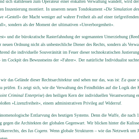
d sich stattdessen zum Operateur einer eiskalten Verwaltung wandelt, wird der
chen Inszenierung montiert. In unserem neuen Tondokument
»Die Simulation des
 »Gestell« der Macht weniger auf wahrer Freiheit als auf einer tiefgreifenden
Null«, sondern als der Moment der ultimativen »Unverborgenheit«.
est« und die bürokratische Rasterfahndung der sogenannten Umerziehung (Reed
neuen Ordnung nicht als unbestechliche Diener des Rechts, sondern als Verwalte
end die individuelle Souveränität im Feuer dieser technokratischen Justierung
 im Cockpit des Bewusstseins der »Fahrer«. Der natürliche Individualist sucht
wir das Gelände dieser Rechtsarchitektur und sehen nur das, was ist:
Ea quae su
 zu prüfen. Es zeigt sich, wie die Verwaltung des Feindbildes auf die Logik der 
oint Criminal Enterprise
) den heiligen Kern der individuellen Verantwortung 
oßen »Lizenzfreiheit«, einem administrativen Privileg auf Widerruf.
e phänomenologische Entlarvung des heutigen Systems. Denn die Waffe, die nac
ang gegen die Architekten der globalen Gegenwart. Wir blicken hinter die Kuliss
ölkerrechts, des
Ius Cogens
. Wenn globale Strukturen – wie das Netzwerk um J
eten.