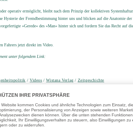
rt oder operativ ermöglicht, bleibt nach dem Prinzip der kollektiven Systemhaf
che Hysterie der Fremdbestimmung hinter uns und blicken auf die Anatomie der
orgefertigte »Gerede« des »Man« hinter sich und fordern Sie das Recht auf die
 Fahrers jetzt direkt im Video.
ument unter folgendem Link:
enheitspolitik
/
Videos
/
Wistana Verlag
/
Zeitgeschichte
e der Souveränität am Nullpunkt der Existenz | Band 2